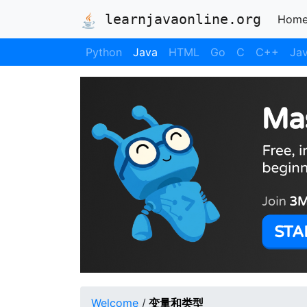
learnjavaonline.org
Hom
Python
Java
HTML
Go
C
C++
Jav
Welcome
/
变量和类型