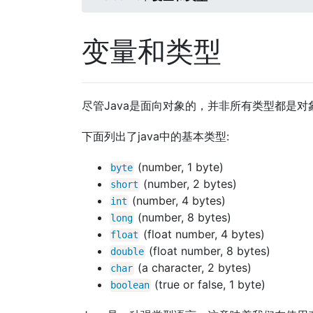
变量和类型
尽管Java是面向对象的，并非所有类型都是对象。它
下面列出了java中的基本类型:
(number, 1 byte)
byte
(number, 2 bytes)
short
(number, 4 bytes)
int
(number, 8 bytes)
long
(float number, 4 bytes)
float
(float number, 8 bytes)
double
(a character, 2 bytes)
char
(true or false, 1 byte)
boolean