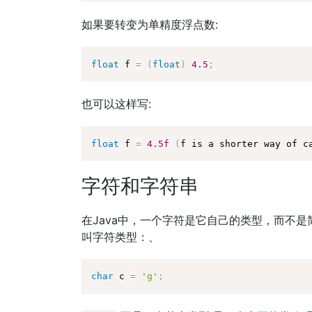
如果要转变为单精度浮点数:
float
 f 
=
(
float
)
4.5
;
也可以这样写:
float
 f 
=
4.5f
(
f is a shorter way of c
字符和字符串
在Java中，一个字符是它自己的类型，而不是
叫字符类型：、
char
 c 
=
'g'
;