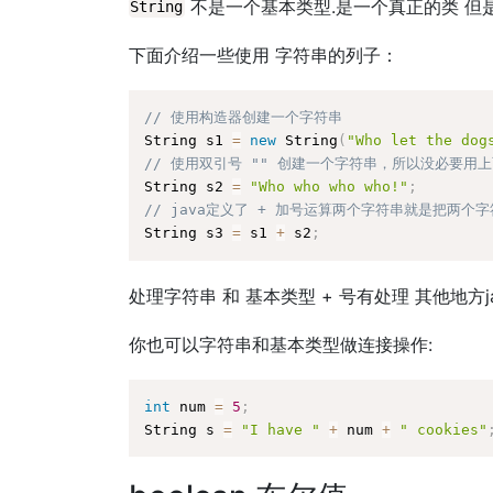
不是一个基本类型.是一个真正的类 但是
String
下面介绍一些使用 字符串的列子：
// 使用构造器创建一个字符串
String s1 
=
new
String
(
"Who let the dog
// 使用双引号 "" 创建一个字符串，所以没必要用
String s2 
=
"Who who who who!"
;
// java定义了 + 加号运算两个字符串就是把两个
String s3 
=
 s1 
+
 s2
;
处理字符串 和 基本类型 + 号有处理 其他地方
你也可以字符串和基本类型做连接操作:
int
 num 
=
5
;
String s 
=
"I have "
+
 num 
+
" cookies"