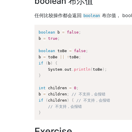
boolean 布尔值
任何比较操作都会返回
布尔值， bo
boolean
boolean
 b 
=
false
;
b 
=
true
;
boolean
 toBe 
=
false
;
b 
=
 toBe 
||
!
toBe
;
if
(
b
)
{
    System
.
out
.
println
(
toBe
)
;
}
int
 children 
=
0
;
b 
=
 children
;
// 不支持，会报错
if
(
children
)
{
// 不支持，会报错
// 不支持，会报错
}
Exercise