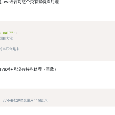
java语言对这个类有些特殊处理
s out?"
)
;
上面的方法.
字符串联合起来
java对+号没有特殊处理（重载）
;
//不要把原型变量用""包起来.