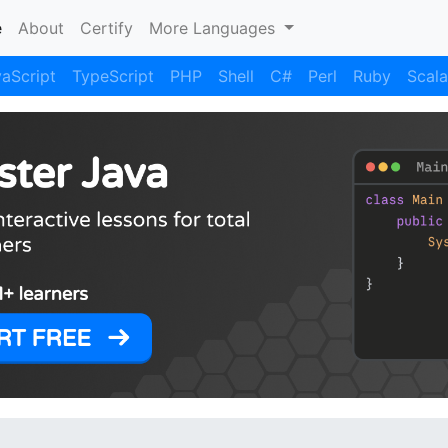
(current)
e
About
Certify
More Languages
aScript
TypeScript
PHP
Shell
C#
Perl
Ruby
Scala