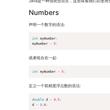
Java是一种强类型语言，这意味着我们在使
Numbers
声明一个数字的语法:
int
 myNumber
;
myNumber 
=
5
;
或者组合在一起:
int
 myNumber 
=
5
;
定义一个双精度浮点数的语法:
double
 d 
=
4.5
;
d 
=
3.0
;